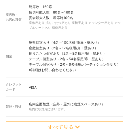
総席数 160席
貸切可能人数 80名～160名
座席数・
宴会最大人数 着席時100名
お席の種類
座敷席あり 掘りごたつ席あり 座椅子あり カウンター席あり カッ
プルシートあり 縁側席あり
座敷個室あり（4名～100名様用/扉・壁あり）
座敷個室あり（2名～12名様用/扉・壁あり）
掘りごたつ個室あり（2名～8名様用/扉・壁あり）
個室
テーブル個室あり（2名～54名様用/扉・壁あり）
テーブル個室あり（2名～6名様用/パーティション仕切り）
※詳細はお問い合わせください
クレジット
VISA
カード
店内全面禁煙（店外・屋外に喫煙スペースあり）
禁煙・喫煙
店内に喫煙場ございます。
すべて見る