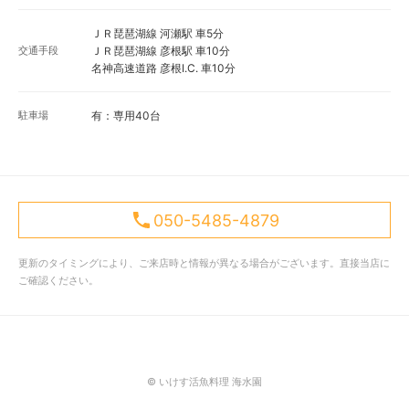
ＪＲ琵琶湖線 河瀬駅 車5分
交通手段
ＪＲ琵琶湖線 彦根駅 車10分
名神高速道路 彦根I.C. 車10分
駐車場
有：専用40台
050-5485-4879
更新のタイミングにより、ご来店時と情報が異なる場合がございます。直接当店に
ご確認ください。
© いけす活魚料理 海水園