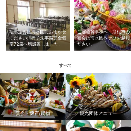
法事法要は海水園におまかせ
ご宴会幹事様へ 彦根市の
ください。椅子法事席完全個
宴会は海水園へぜひお越し
室72席へ増設致しました。
ださい。
すべて
宴会・懐石/鍋物
観光団体メニュー