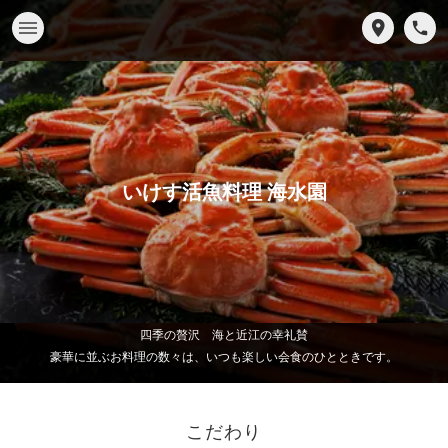
いけす活魚料理 海水園
四季の贅沢 海と近江の幸礼賛
豪華に並ぶお料理の数々は、いつも楽しい会食のひとときです。
こだわり