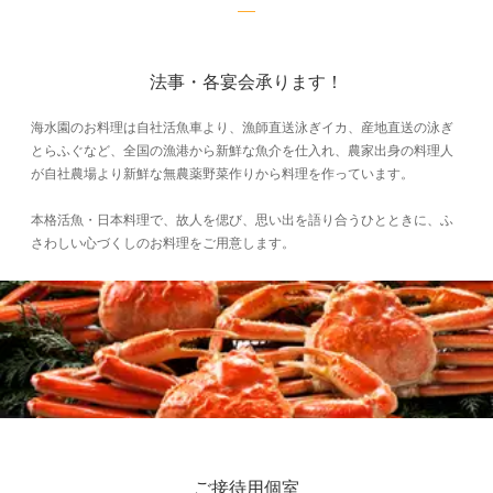
法事・各宴会承ります！
海水園のお料理は自社活魚車より、漁師直送泳ぎイカ、産地直送の泳ぎ
とらふぐなど、全国の漁港から新鮮な魚介を仕入れ、農家出身の料理人
が自社農場より新鮮な無農薬野菜作りから料理を作っています。
本格活魚・日本料理で、故人を偲び、思い出を語り合うひとときに、ふ
さわしい心づくしのお料理をご用意します。
ご接待用個室